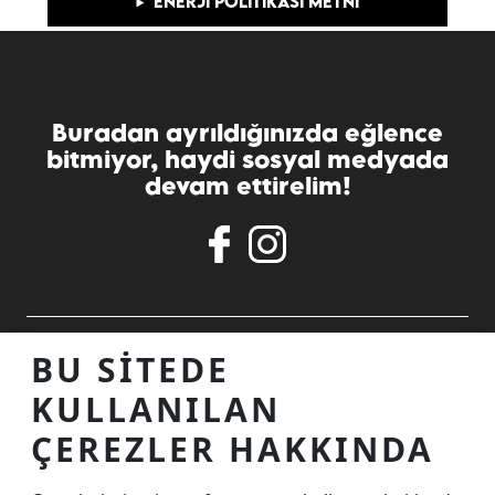
ENERJI POLITIKASI METNI
Buradan ayrıldığınızda eğlence
bitmiyor, haydi sosyal medyada
devam ettirelim!
ALIŞVERIŞ MERKEZINIZ
BU SITEDE
KULLANILAN
TEMASTA OLALIM
ÇEREZLER HAKKINDA