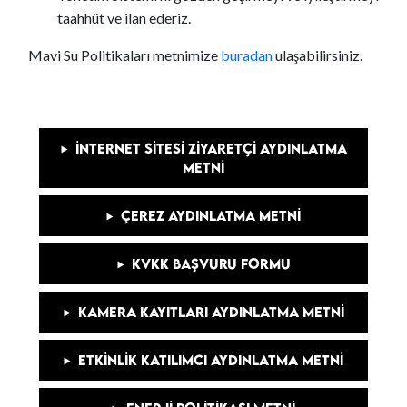
taahhüt ve ilan ederiz.
Mavi Su Politikaları metnimize
buradan
ulaşabilirsiniz.
İNTERNET SITESI ZIYARETÇI AYDINLATMA
METNI
ÇEREZ AYDINLATMA METNI
KVKK BAŞVURU FORMU
KAMERA KAYITLARI AYDINLATMA METNI
ETKINLIK KATILIMCI AYDINLATMA METNI